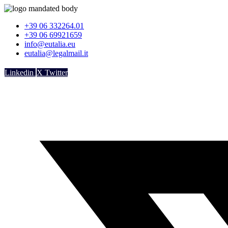
Vai
al
+39 06 332264.01
contenuto
+39 06 69921659
info@eutalia.eu
eutalia@legalmail.it
Linkedin
X Twitter