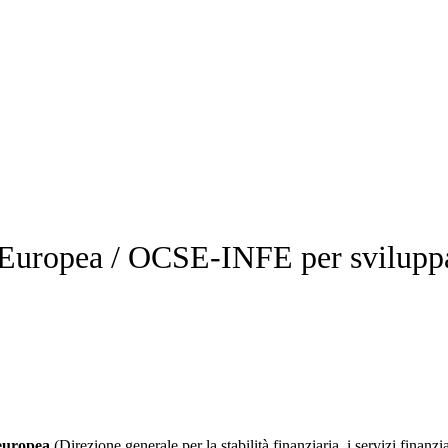
Europea / OCSE-INFE per sviluppa
europea
(Direzione generale per la stabilità finanziaria, i servizi finan