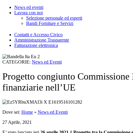
News ed eventi
Lavora con noi
Selezione personale ed esperti
Bandi Forniture e Servizi
Contatti e Accesso Civico
Amministrazione Trasparente
Fatturazione elettronica
CATEGORIE:
News ed Eventi
Progetto congiunto Commissione 
finanziarie nell’UE
Dove sei:
Home
»
News ed Eventi
27 Aprile, 2021
E’ stato lanciato ieri
26 aprile 2021
il
Progetto tra la
Commissione 