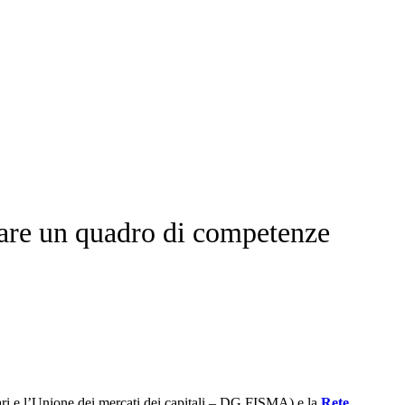
re un quadro di competenze
ziari e l’Unione dei mercati dei capitali – DG FISMA) e la
Rete