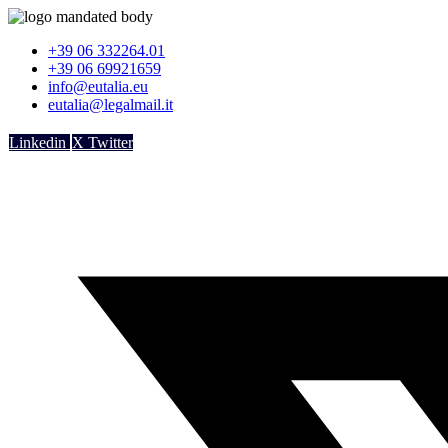
Vai
al
+39 06 332264.01
contenuto
+39 06 69921659
info@eutalia.eu
eutalia@legalmail.it
Linkedin
X Twitter