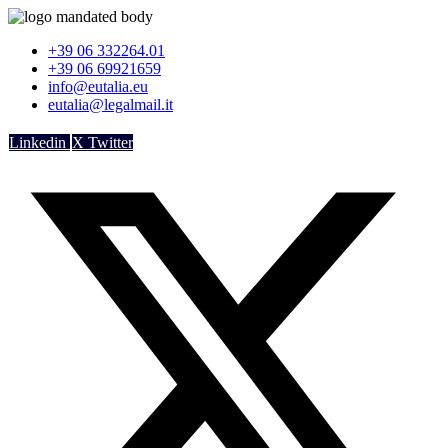
Vai
al
+39 06 332264.01
contenuto
+39 06 69921659
info@eutalia.eu
eutalia@legalmail.it
Linkedin
X Twitter