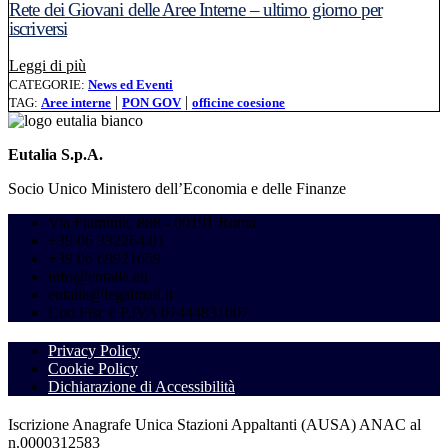
Rete dei Giovani delle Aree Interne – ultimo giorno per
iscriversi
Leggi l'articolo: Rete dei Giovani delle Aree Interne – ult
Leggi di più
CATEGORIE:
News ed Eventi
|
|
TAG:
Aree interne
PON GOV
officine coesione
Eutalia S.p.A.
Socio Unico Ministero dell’Economia e delle Finanze
Via Flaminia, 888 - 00191 Roma
+39 06 332264.01
+39 06 69921659
info@eutalia.eu
eutalia@legalmail.it
Cod.Fisc e P.IVA 07444831007
Privacy Policy
Cookie Policy
Dichiarazione di Accessibilità
Iscrizione Anagrafe Unica Stazioni Appaltanti (AUSA) ANAC al
n.0000312583