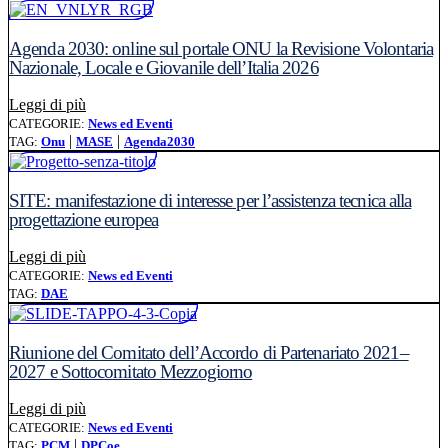
Agenda 2030: online sul portale ONU la Revisione Volontaria
Nazionale, Locale e Giovanile dell’Italia 2026
Leggi l'articolo: Agenda 2030: online sul portale ONU la
Leggi di più
CATEGORIE:
News ed Eventi
|
|
TAG:
Onu
MASE
Agenda2030
SITE: manifestazione di interesse per l’assistenza tecnica alla
progettazione europea
Leggi l'articolo: SITE: manifestazione di interesse per l’a
Leggi di più
CATEGORIE:
News ed Eventi
TAG:
DAE
Riunione del Comitato dell’Accordo di Partenariato 2021–
2027 e Sottocomitato Mezzogiorno
Leggi l'articolo: Riunione del Comitato dell’Accordo di
Leggi di più
CATEGORIE:
News ed Eventi
|
TAG:
PCM
DPCoe