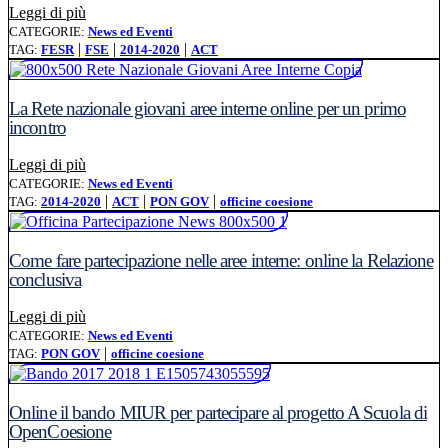
Leggi l'articolo: Programmazione comunitaria 2014-2020. T
Leggi di più
CATEGORIE:
News ed Eventi
|
|
|
TAG:
FESR
FSE
2014-2020
ACT
La Rete nazionale giovani aree interne online per un primo
incontro
Leggi l'articolo: La Rete nazionale giovani aree interne o
Leggi di più
CATEGORIE:
News ed Eventi
|
|
|
TAG:
2014-2020
ACT
PON GOV
officine coesione
Come fare partecipazione nelle aree interne: online la Relazione
conclusiva
Leggi l'articolo: Come fare partecipazione nelle aree inte
Leggi di più
CATEGORIE:
News ed Eventi
|
TAG:
PON GOV
officine coesione
Online il bando MIUR per partecipare al progetto A Scuola di
OpenCoesione