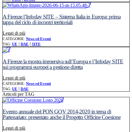
A Firenze l’Infoday SITE – Sistema Italia in Europa: prima
tappa del ciclo di incontri territoriali
Leggi l'articolo: A Firenze l’Infoday SITE – Sistema Italia 
Leggi di più
CATEGORIE:
News ed Eventi
|
|
TAG:
UE
DAE
SITE
A Firenze la mostra immersiva sull’Europa e l’Infoday SITE
sui programmi europei a gestione diretta
Leggi l'articolo: A Firenze la mostra immersiva sull’Euro
Leggi di più
CATEGORIE:
News ed Eventi
|
TAG:
UE
DAE
Articoli per TAG
Evento annuale del PON GOV 2014-2020 in tema di
Partenariato: presentato anche il Progetto Officine Coesione
Leggi l'articolo: Evento annuale del PON GOV 2014-2020 
Leggi di più