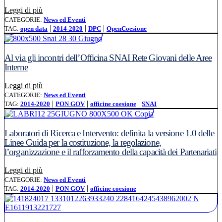
Leggi l'articolo: Online il bando MIUR per partecipare 
Leggi di più
CATEGORIE:
News ed Eventi
|
|
|
TAG:
open data
2014-2020
DPC
OpenCoesione
Al via gli incontri dell’Officina SNAI Rete Giovani delle Aree
Interne
Leggi l'articolo: Al via gli incontri dell’Officina SNAI R
Leggi di più
CATEGORIE:
News ed Eventi
|
|
|
TAG:
2014-2020
PON GOV
officine coesione
SNAI
Laboratori di Ricerca e Intervento: definita la versione 1.0 delle
Linee Guida per la costituzione, la regolazione,
l’organizzazione e il rafforzamento della capacità dei Partenariati
Leggi l'articolo: Laboratori di Ricerca e Intervento: defini
Leggi di più
CATEGORIE:
News ed Eventi
|
|
TAG:
2014-2020
PON GOV
officine coesione