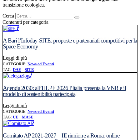
transizione ecologica.
Cerca
Contenuti per categoria
A Bari l’Infoday SITE: proposte e partenariati competitivi per la
Space Economy
Leggi l'articolo: A Bari l’Infoday SITE: proposte e parte
Leggi di più
CATEGORIE:
News ed Eventi
|
TAG:
DAE
SITE
Agenda 2030: all’HLPF 2026 l’Italia presenta la VNR e il
modello di sostenibilità partecipata
Leggi l'articolo: Agenda 2030: all’HLPF 2026 l’Italia pres
Leggi di più
CATEGORIE:
News ed Eventi
|
TAG:
UE
MASE
Comitato AP 2021-2027 – III riunione a Roma: online