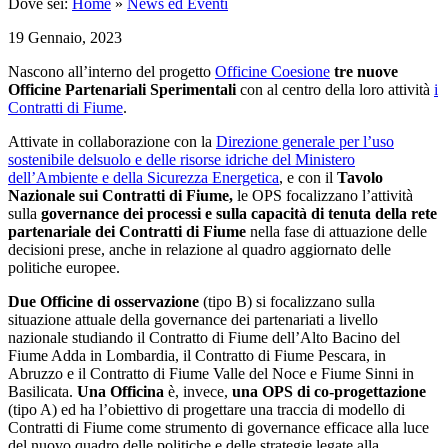
Dove sei:
Home
»
News ed Eventi
19 Gennaio, 2023
Nascono all’interno del progetto
Officine Coesione
tre nuove
Officine Partenariali Sperimentali
con al centro della loro attività
i
Contratti di Fiume
.
Attivate in collaborazione con la
Direzione generale per l’uso
sostenibile delsuolo e delle risorse idriche del Ministero
dell’Ambiente e della Sicurezza Energetica
, e con il
Tavolo
Nazionale sui Contratti di Fiume,
le OPS focalizzano l’attività
sulla
governance dei processi e sulla capacità di tenuta della rete
partenariale dei Contratti di Fiume
nella fase di attuazione delle
decisioni prese, anche in relazione al quadro aggiornato delle
politiche europee.
Due Officine di osservazione
(tipo B) si focalizzano sulla
situazione attuale della governance dei partenariati a livello
nazionale studiando il Contratto di Fiume dell’Alto Bacino del
Fiume Adda in Lombardia, il Contratto di Fiume Pescara, in
Abruzzo e il Contratto di Fiume Valle del Noce e Fiume Sinni in
Basilicata.
Una Officina
è, invece,
una OPS di co-progettazione
(tipo A) ed ha l’obiettivo di progettare una traccia di modello di
Contratti di Fiume come strumento di governance efficace alla luce
del nuovo quadro delle politiche e delle strategie legate alla