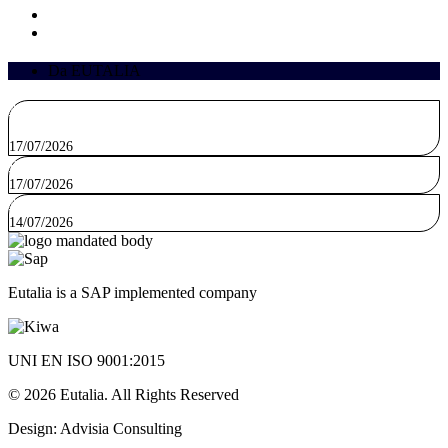
Emissioni BOT
Emissione BTP Short Term e BTP€i
Da EUTALIA
Avviso per il rafforzamento della Capacità Amministrativa e supporto alla Segreteria
Tecnica (DPCOE-17.07.2026)
17/07/2026
Progetto SITE – Sistema Italia in Europa – Dipartimento per gli Affari Europei
17/07/2026
A Bari l’Infoday SITE: proposte e partenariati competitivi per la Space Economy
14/07/2026
Eutalia is a SAP implemented company
UNI EN ISO 9001:2015
© 2026 Eutalia. All Rights Reserved
Design: Advisia Consulting