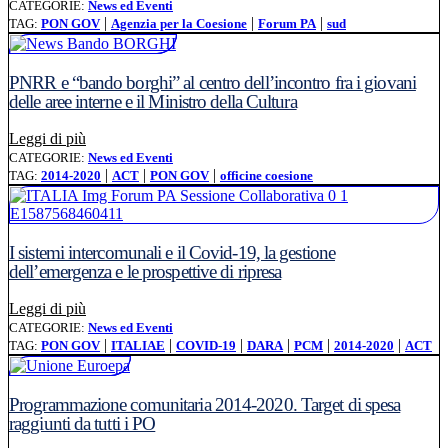
CATEGORIE:
News ed Eventi
|
|
|
TAG:
PON GOV
Agenzia per la Coesione
Forum PA
sud
PNRR e “bando borghi” al centro dell’incontro fra i giovani
delle aree interne e il Ministro della Cultura
Leggi l'articolo: PNRR e “bando borghi” al centro dell’inco
Leggi di più
CATEGORIE:
News ed Eventi
|
|
|
TAG:
2014-2020
ACT
PON GOV
officine coesione
I sistemi intercomunali e il Covid-19, la gestione
dell’emergenza e le prospettive di ripresa
Leggi l'articolo: I sistemi intercomunali e il Covid-19, la 
Leggi di più
CATEGORIE:
News ed Eventi
|
|
|
|
|
|
TAG:
PON GOV
ITALIAE
COVID-19
DARA
PCM
2014-2020
ACT
Programmazione comunitaria 2014-2020. Target di spesa
raggiunti da tutti i PO