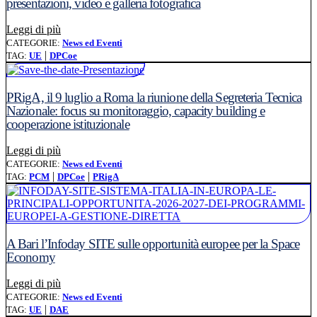
presentazioni, video e galleria fotografica
Leggi l'articolo: Comitato AP 2021-2027 – III riunione a R
Leggi di più
CATEGORIE:
News ed Eventi
|
TAG:
UE
DPCoe
PRigA, il 9 luglio a Roma la riunione della Segreteria Tecnica
Nazionale: focus su monitoraggio, capacity building e
cooperazione istituzionale
Leggi l'articolo: PRigA, il 9 luglio a Roma la riunione de
Leggi di più
CATEGORIE:
News ed Eventi
|
|
TAG:
PCM
DPCoe
PRigA
A Bari l’Infoday SITE sulle opportunità europee per la Space
Economy
Leggi l'articolo: A Bari l’Infoday SITE sulle opportunit
Leggi di più
CATEGORIE:
News ed Eventi
|
TAG:
UE
DAE